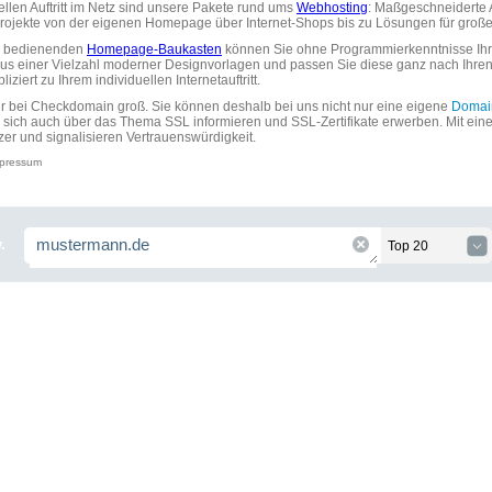
uellen Auftritt im Netz sind unsere Pakete rund ums
Webhosting
: Maßgeschneiderte A
tprojekte von der eigenen Homepage über Internet-Shops bis zu Lösungen für gr
zu bedienenden
Homepage-Baukasten
können Sie ohne Programmierkenntnisse Ihre
aus einer Vielzahl moderner Designvorlagen und passen Sie diese ganz nach Ihre
ziert zu Ihrem individuellen Internetauftritt.
ir bei Checkdomain groß. Sie können deshalb bei uns nicht nur eine eigene
Domai
 sich auch über das Thema SSL informieren und SSL-Zertifikate erwerben. Mit ein
zer und signalisieren Vertrauenswürdigkeit.
pressum
.
Top 20